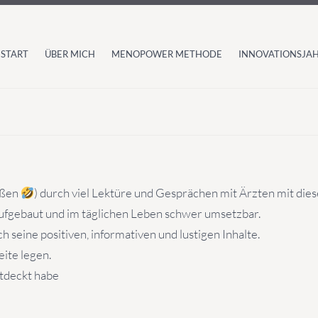
START
ÜBER MICH
MENOPOWER METHODE
INNOVATIONSJAH
aßen
) durch viel Lektüre und Gesprächen mit Ärzten mit di
aufgebaut und im täglichen Leben schwer umsetzbar.
h seine positiven, informativen und lustigen Inhalte.
eite legen.
ntdeckt habe