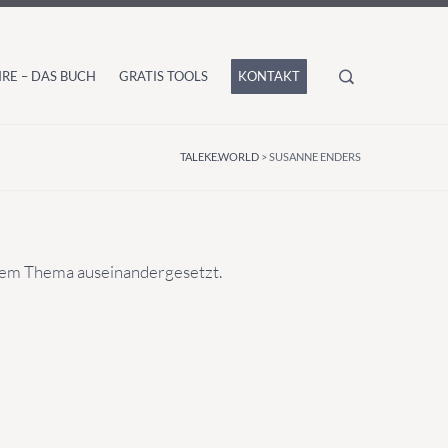
RE – DAS BUCH
GRATIS TOOLS
KONTAKT
TALEKE.WORLD
>
SUSANNE ENDERS
esem Thema auseinandergesetzt.