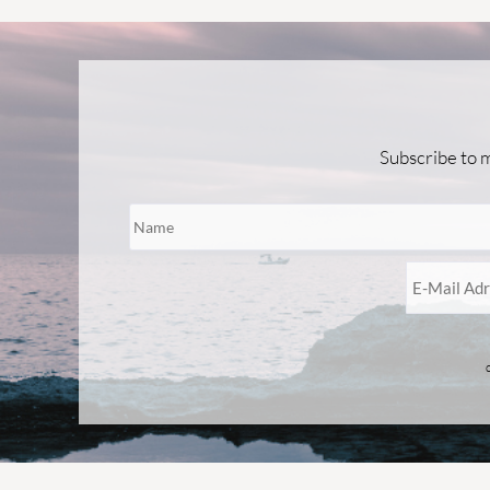
Subscribe to m
Bitte
lasse
dieses
Feld
leer.